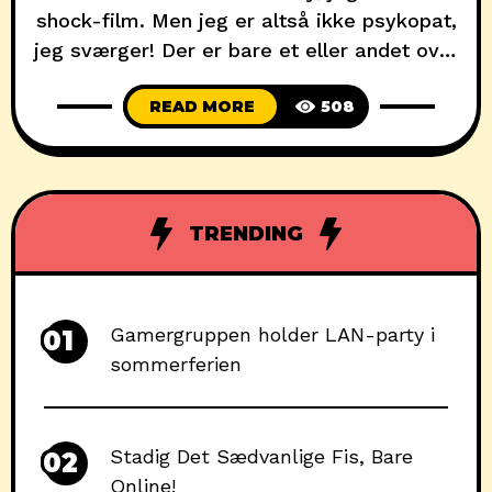
shock-film. Men jeg er altså ikke psykopat,
jeg sværger! Der er bare et eller andet over
den adrenalinrus der giver, ikke at ane
READ MORE
508
hvilke voldsomheder filmen man skal til at
se kan byde på. Og så er der faktisk også
en større og større mængde af
videnskabelige artikler
TRENDING
Gamergruppen holder LAN-party i
01
sommerferien
Stadig Det Sædvanlige Fis, Bare
02
Online!