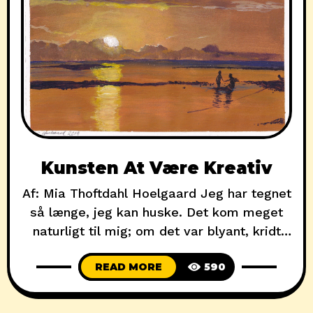
Kunsten At Være Kreativ
Af: Mia Thoftdahl Hoelgaard Jeg har tegnet
så længe, jeg kan huske. Det kom meget
naturligt til mig; om det var blyant, kridt
eller pensel, var egentlig underordnet.
READ MORE
590
Kunne det afgive farve på et underlag? Så
tegnede jeg med det. Min bedstefar
overraskede mig forleden ved at afsløre, at