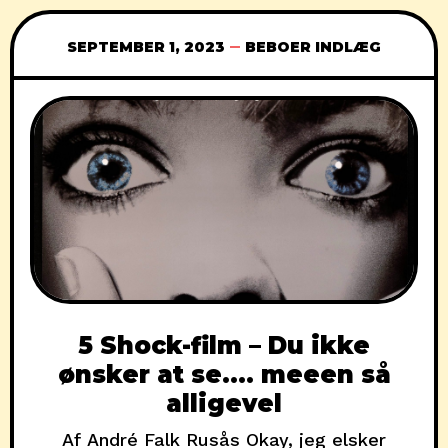
han har gemt alle de tegninger,
SEPTEMBER 1, 2023
BEBOER INDLÆG
5 Shock-film – Du ikke
ønsker at se…. meeen så
alligevel
Af André Falk Rusås Okay, jeg elsker