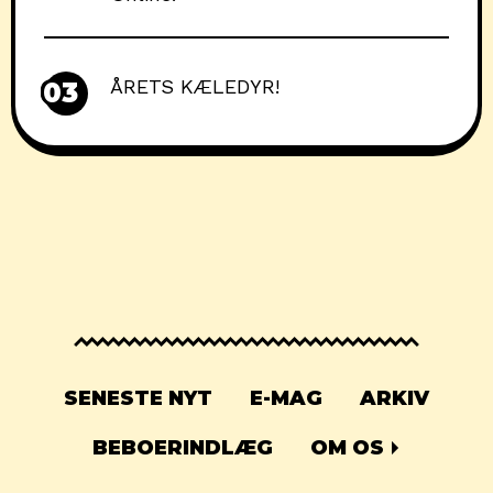
ÅRETS KÆLEDYR!
03
SENESTE NYT
E-MAG
ARKIV
BEBOERINDLÆG
OM OS
© 2026
Det Sædvanlige Fis
, All Rights Reserved.