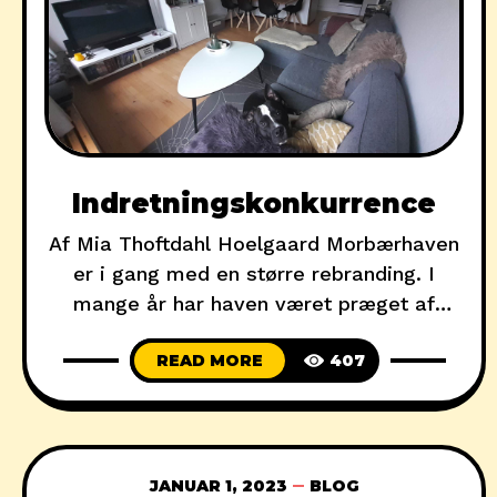
Indretningskonkurrence
Af Mia Thoftdahl Hoelgaard Morbærhaven
er i gang med en større rebranding. I
mange år har haven været præget af
fortiden, men det skal der laves om på nu!
READ MORE
407
I forbindelse med udarbejdelsen af en ny
hjemmeside og relancering af vores
sociale medier, vil vi give dig muligheden
for at sætte et præg på Morbærhavens
JANUAR 1, 2023
BLOG