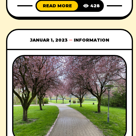
READ MORE
428
lækre retter, så kan vi ikke bare alle lige
aftale, at vi lader nytårsaften være
nytårsmåned i stedet, så det giver mening
JANUAR 1, 2023
INFORMATION