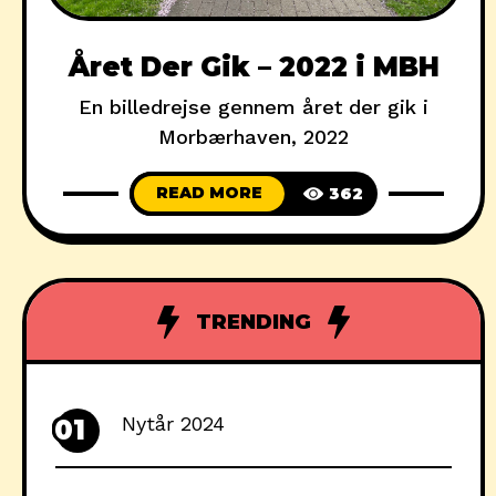
Året Der Gik – 2022 i MBH
En billedrejse gennem året der gik i
Morbærhaven, 2022
READ MORE
362
TRENDING
Nytår 2024
01